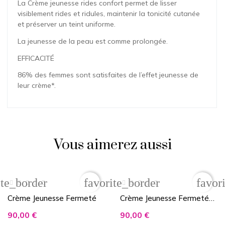
La Crème jeunesse rides confort permet de lisser
visiblement rides et ridules, maintenir la tonicité cutanée
et préserver un teint uniforme.
La jeunesse de la peau est comme prolongée.
EFFICACITÉ
86% des femmes sont satisfaites de l’effet jeunesse de
leur crème*.
Sothys
Aucun avis pour le moment.
Vous aimerez aussi
Vous devez vous connecter pour ajouter votre avis
Prix
Prix
ite_border
favorite_border
favor
Crème Jeunesse Fermeté
Crème Jeunesse Fermeté
Confort
90,00 €
90,00 €