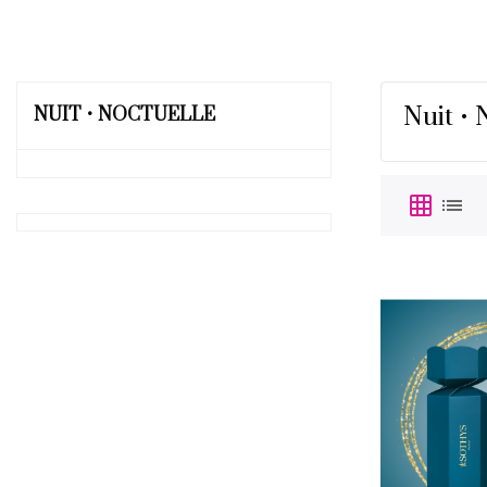
Nuit • 
NUIT • NOCTUELLE
grid_on
list