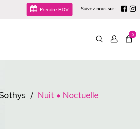
Suivez-nous sur :
Prendre RDV
0
Sothys
Nuit • Noctuelle