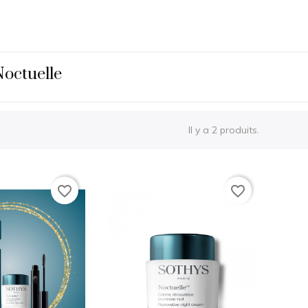
Noctuelle
Il y a 2 produits.
favorite_border
favorite_border