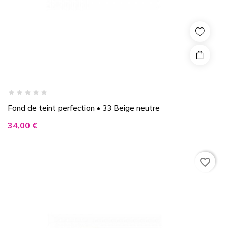
Fond de teint perfection • 33 Beige neutre
Prix
34,00 €
favorite_border