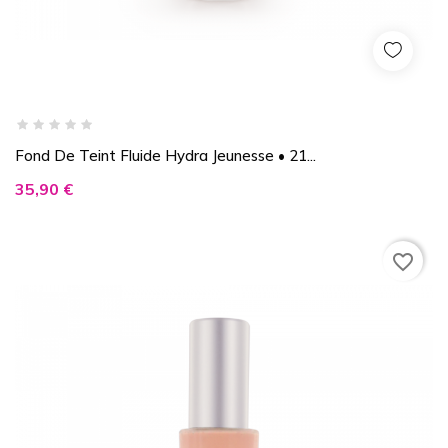
Fond De Teint Fluide Hydra Jeunesse • 21...
Prix
35,90 €
favorite_border