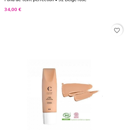
Prix
34,00 €
favorite_border