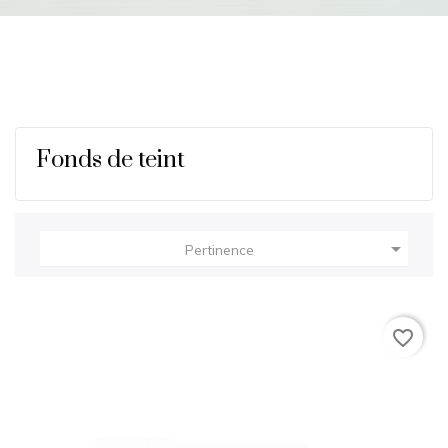
Fonds de teint

Pertinence
favorite_border