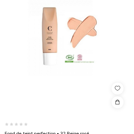
Fond de teint perfection • 32 Beige rosé