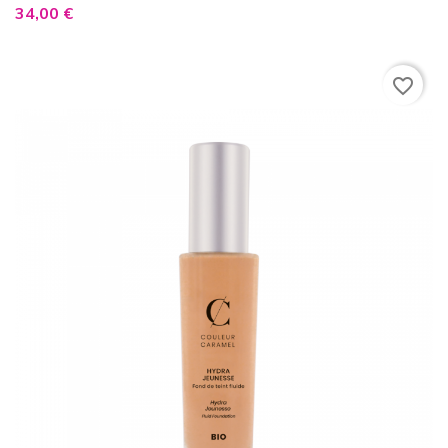
Prix
34,00 €
favorite_border