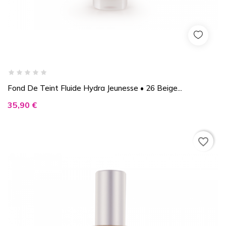
Fond De Teint Fluide Hydra Jeunesse • 26 Beige...
Prix
35,90 €
favorite_border