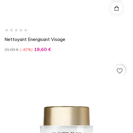
Nettoyant Energisant Visage
Prix
Prix
18,60 €
31,00 €
-40%
de
base
favorite_border