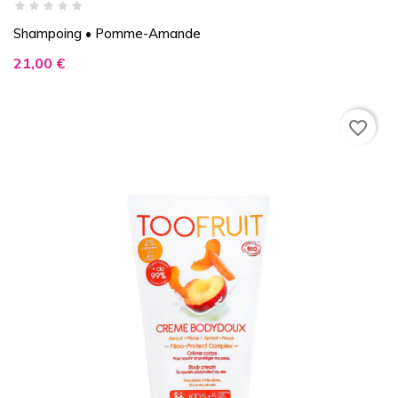
Shampoing • Pomme-Amande
Prix
21,00 €
favorite_border