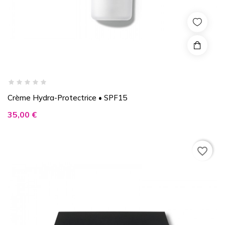
Crème Hydra-Protectrice • SPF15
Prix
35,00 €
favorite_border