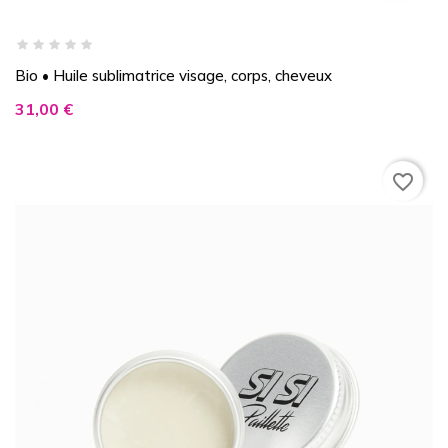
Bio • Huile sublimatrice visage, corps, cheveux
Prix
31,00 €
favorite_border