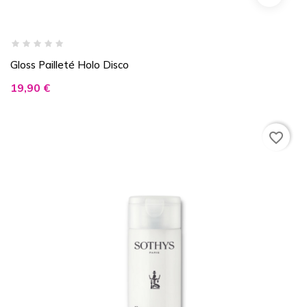
Gloss Pailleté Holo Disco
Prix
19,90 €
favorite_border