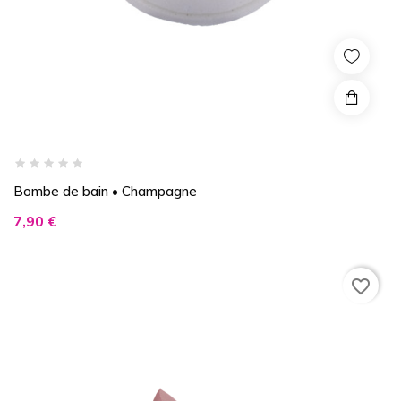
Bombe de bain • Champagne
Prix
7,90 €
favorite_border