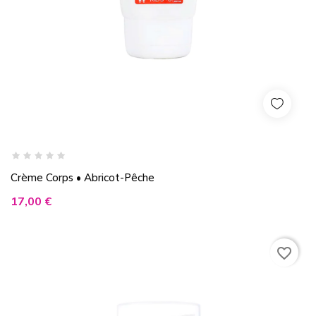
Crème Corps • Abricot-Pêche
Prix
17,00 €
favorite_border