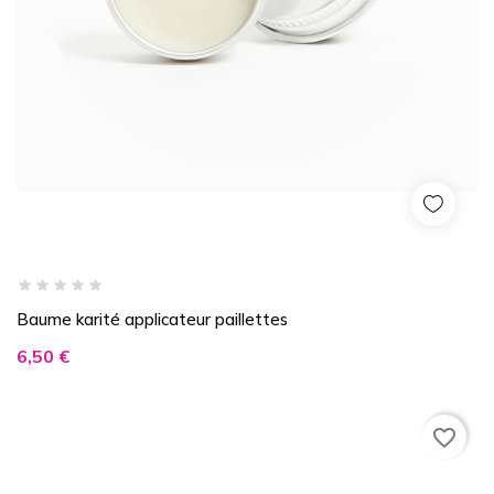
Baume karité applicateur paillettes
Prix
6,50 €
favorite_border