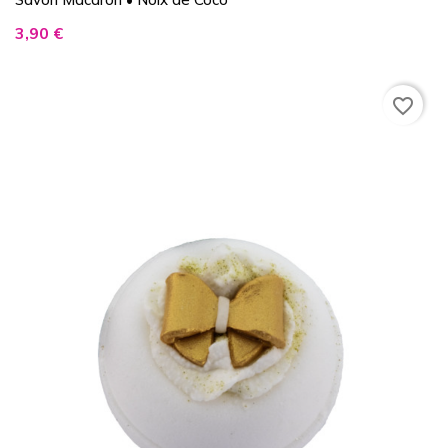
Prix
3,90 €
favorite_border