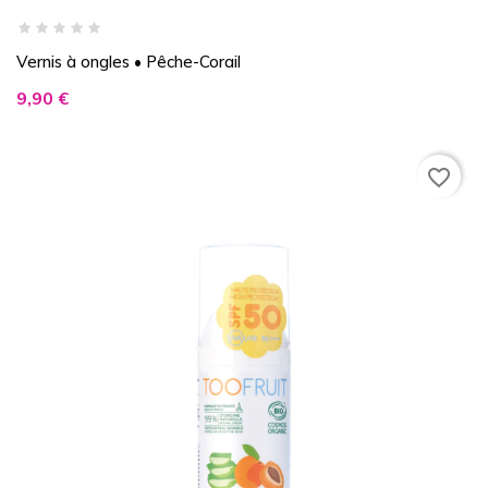
Vernis à ongles • Pêche-Corail
Prix
9,90 €
favorite_border