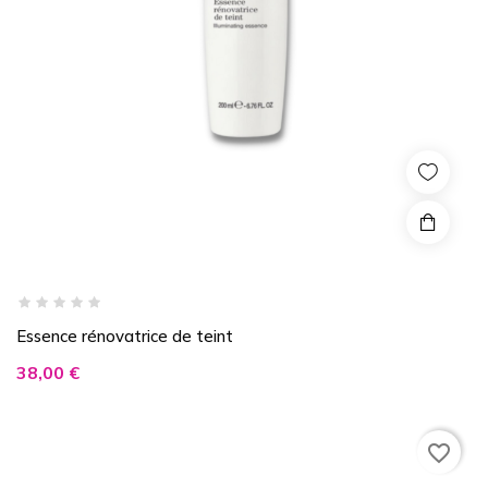
Essence rénovatrice de teint
Prix
38,00 €
favorite_border