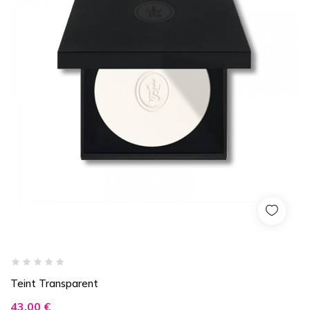
Teint Transparent
Prix
43,00 €