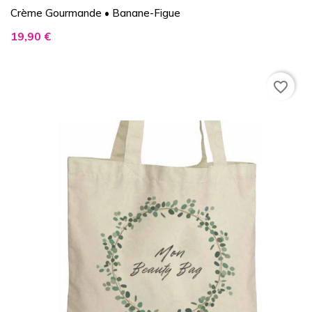
Crème Gourmande • Banane-Figue
Prix
19,90 €
favorite_border