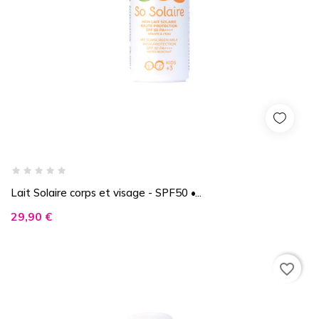
Lait Solaire corps et visage - SPF50 •...
Prix
29,90 €
favorite_border