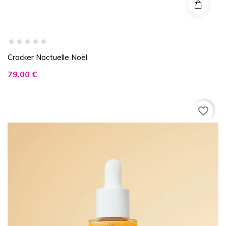
Cracker Noctuelle Noël
Prix
79,00 €
favorite_border