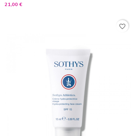
Prix
21,00 €
favorite_border