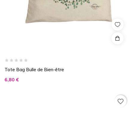
Tote Bag Bulle de Bien-être
Prix
6,80 €
favorite_border