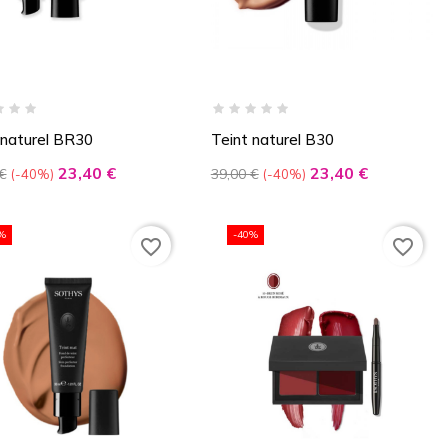
 naturel BR30
Teint naturel B30
Prix
Prix
Prix
23,40 €
23,40 €
€
39,00 €
-40%
-40%
de
base
%
-40%
favorite_border
favorite_border