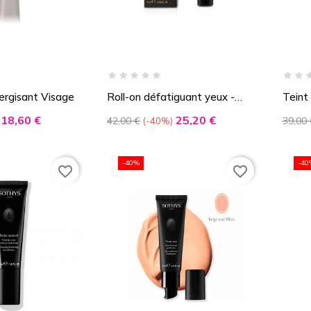
ergisant Visage
Roll-on défatiguant yeux -
Teint
Homme
Prix
Prix
Prix
Prix
18,60 €
25,20 €
42,00 €
39,00 
-40%
de
de
base
base
-40%
-40
favorite_border
favorite_border