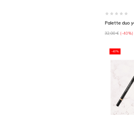
Palette duo 
Prix
32,00 €
-40%
de
base
-40%