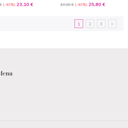
bles SPF50
et Corps
Prix
Prix
Prix
23,10 €
25,80 €
€
43,00 €
-40%
-40%
de
base
1
2
3
Menu