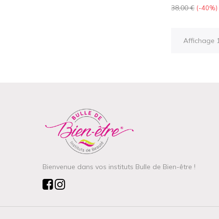
santa fé
Prix
38,00 €
-40%
de
base
Affichage 1
Bienvenue dans vos instituts Bulle de Bien-être !