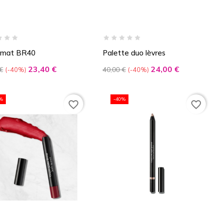
 mat BR40
Palette duo lèvres
Prix
Prix
Prix
23,40 €
24,00 €
€
40,00 €
-40%
-40%
de
base
%
-40%
favorite_border
favorite_border