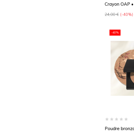
Crayon OAP • 
Prix
24,00 €
-40%
de
base
-40%
Poudre bronza