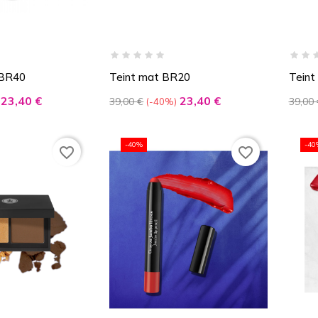
 BR40
Teint mat BR20
Teint
Prix
Prix
Prix
Prix
23,40 €
23,40 €
39,00 €
39,00 
-40%
de
de
base
base
-40%
-40
favorite_border
favorite_border