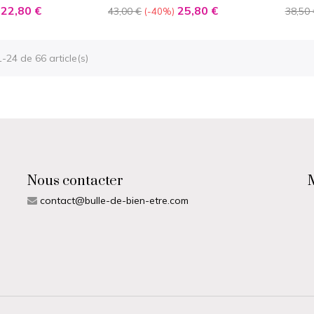
Visage et corps
Sensi
Prix
Prix
Prix
Prix
22,80 €
25,80 €
43,00 €
38,50 
-40%
de
de
base
base
-24 de 66 article(s)
Nous contacter
contact@bulle-de-bien-etre.com