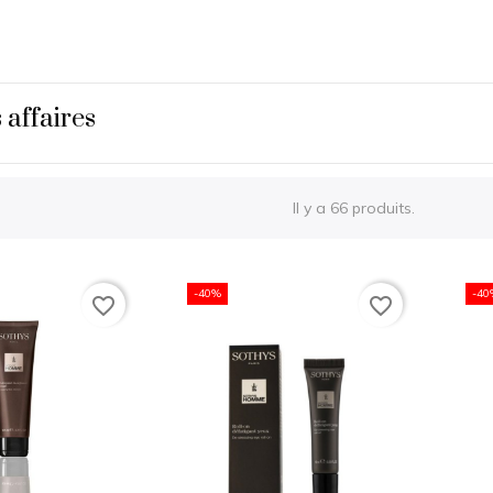
affaires
Il y a 66 produits.
-40%
-40
favorite_border
favorite_border