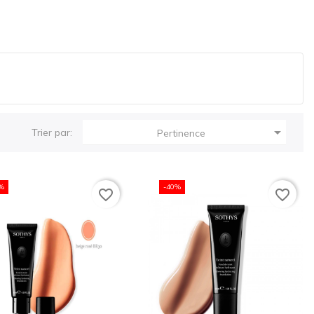

Trier par:
Pertinence
%
-40%
favorite_border
favorite_border