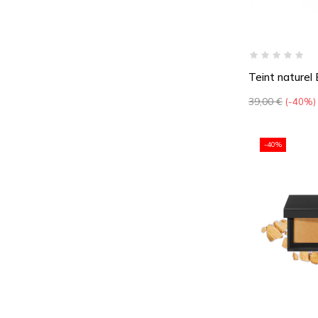
Teint naturel
Prix
39,00 €
-40%
de
base
-40%