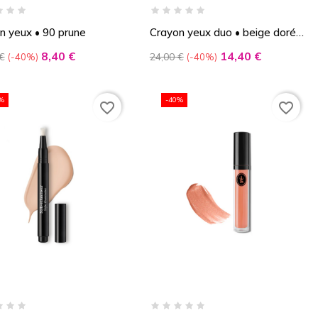
n yeux • 90 prune
Crayon yeux duo • beige doré
et vert cactus
Prix
Prix
Prix
8,40 €
14,40 €
€
24,00 €
-40%
-40%
de
base
%
-40%
favorite_border
favorite_border