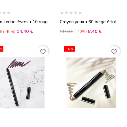
n jumbo lèvres • 10 rouge
Crayon yeux • 60 beige éclat
Prix
Prix
Prix
14,40 €
8,40 €
€
14,00 €
-40%
-40%
de
base
%
-40%
favorite_border
favorite_border