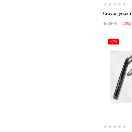
Crayon yeux •
Prix
14,00 €
-40%
de
base
-40%