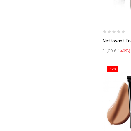
Nettoyant En
Prix
31,00 €
-40%
de
base
-40%