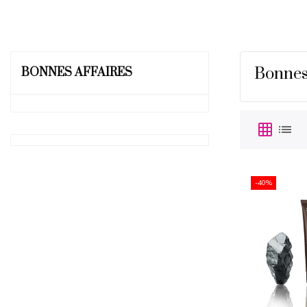
Bonnes 
BONNES AFFAIRES
grid_on
list
-40%