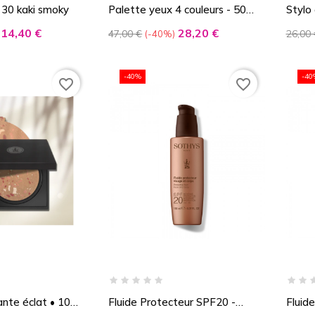
30 kaki smoky
Palette yeux 4 couleurs - 50
Stylo
harmonie de tons...
lumin
Prix
Prix
Prix
Prix
14,40 €
28,20 €
47,00 €
26,00 
-40%
de
de
base
base
-40%
-40
favorite_border
favorite_border
nte éclat • 10
Fluide Protecteur SPF20 -
Fluid