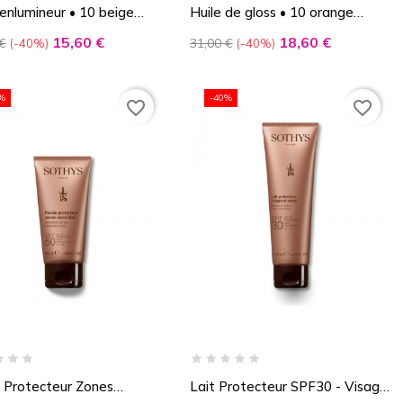
 enlumineur • 10 beige
Huile de gloss • 10 orange
eux
acidulé
Prix
Prix
Prix
15,60 €
18,60 €
€
31,00 €
-40%
-40%
de
base
%
-40%
favorite_border
favorite_border
e Protecteur Zones
Lait Protecteur SPF30 - Visage