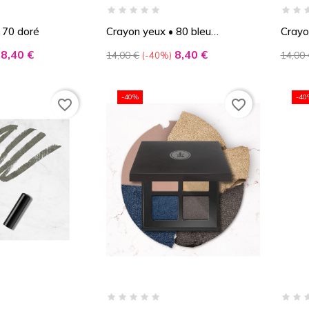
 70 doré
Crayon yeux • 80 bleu
Crayo
méditerranée
Prix
Prix
Prix
Prix
8,40 €
8,40 €
14,00 €
14,00 
-40%
de
de
base
base
-40%
-40
favorite_border
favorite_border