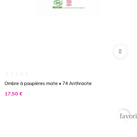
Ombre à paupières mate • 74 Anthracite
Prix
17,50 €
favor