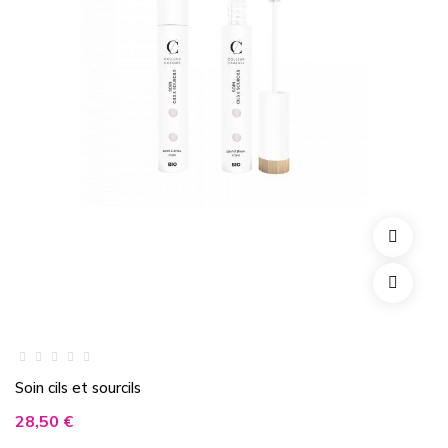
Soin cils et sourcils
Prix
28,50 €