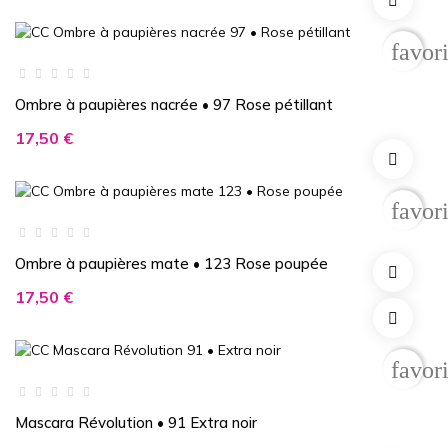
favor
Ombre à paupières nacrée • 97 Rose pétillant
Prix
17,50 €
favor
Ombre à paupières mate • 123 Rose poupée
Prix
17,50 €
favor
Mascara Révolution • 91 Extra noir