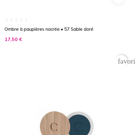
Ombre à paupières nacrée • 57 Sable doré
Prix
17,50 €
favor