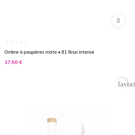
Ombre à paupières mate • 81 Brun intense
Prix
17,50 €
favor