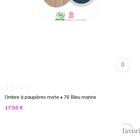
Ombre à paupières mate • 76 Bleu marine
Prix
17,50 €
favor