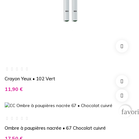
Crayon Yeux • 102 Vert
Prix
11,90 €
favor
Ombre à paupières nacrée • 67 Chocolat cuivré
Prix
17,50 €