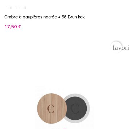
Ombre à paupières nacrée • 56 Brun kaki
Prix
17,50 €
favor