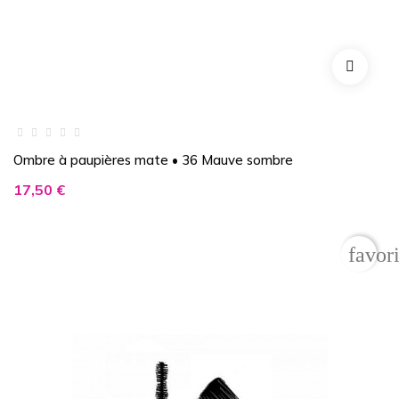
Ombre à paupières mate • 36 Mauve sombre
Prix
17,50 €
favor