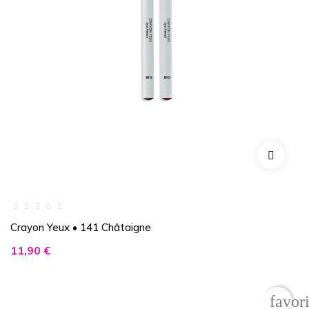
Crayon Yeux • 141 Châtaigne
Prix
11,90 €
favor