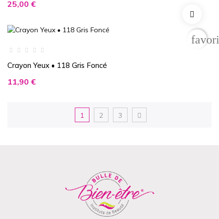
Prix
25,00 €
favor
Crayon Yeux • 118 Gris Foncé
Prix
11,90 €
1
2
3