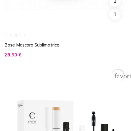
Base Mascara Sublimatrice
Prix
28,50 €
favor