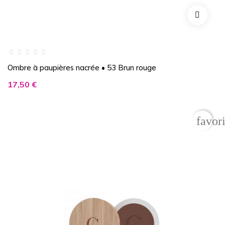
Ombre à paupières nacrée • 53 Brun rouge
Prix
17,50 €
favor