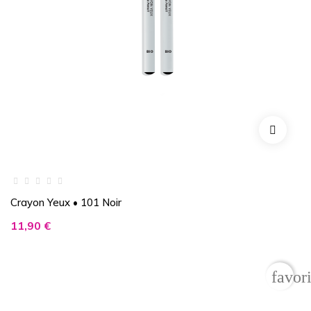
Crayon Yeux • 101 Noir
Prix
11,90 €
favor