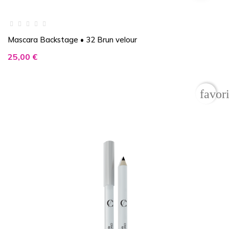
Mascara Backstage • 32 Brun velour
Prix
25,00 €
favor