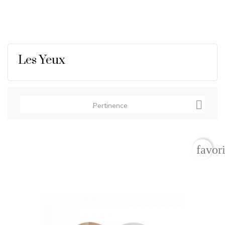
Les Yeux

Pertinence
favor