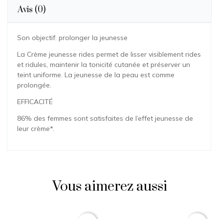
Avis
(0)
Son objectif: prolonger la jeunesse
La Crème jeunesse rides permet de lisser visiblement rides
et ridules, maintenir la tonicité cutanée et préserver un
teint uniforme. La jeunesse de la peau est comme
prolongée.
EFFICACITÉ
86% des femmes sont satisfaites de l’effet jeunesse de
leur crème*.
Sothys
Aucun avis pour le moment.
Vous aimerez aussi
Vous devez vous connecter pour ajouter votre avis
Prix
Prix