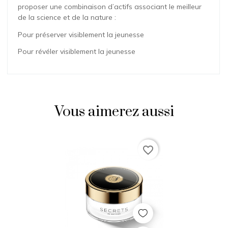
proposer une combinaison d’actifs associant le meilleur
de la science et de la nature :
Pour préserver visiblement la jeunesse
Pour révéler visiblement la jeunesse
Sothys
Aucun avis pour le moment.
Vous aimerez aussi
Vous devez vous connecter pour ajouter votre avis
Prix
favorite_border