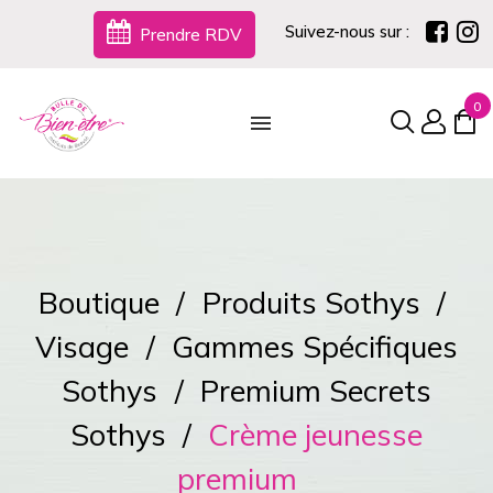
Suivez-nous sur :
Prendre RDV
0
Boutique
Produits Sothys
Visage
Gammes Spécifiques
Sothys
Premium Secrets
Sothys
Crème jeunesse
premium