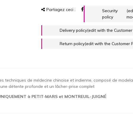
Partagez ceci :
Security
(ed
policy
mo
Delivery policy
(edit with the Custome
Return policy
(edit with the Customer
 des techniques de médecine chinoise et indienne, composé de model
 une détente profonde et un lâcher-prise complet
UNIQUEMENT à PETIT-MARS et MONTREUIL-JUIGNÉ
s pour le moment.