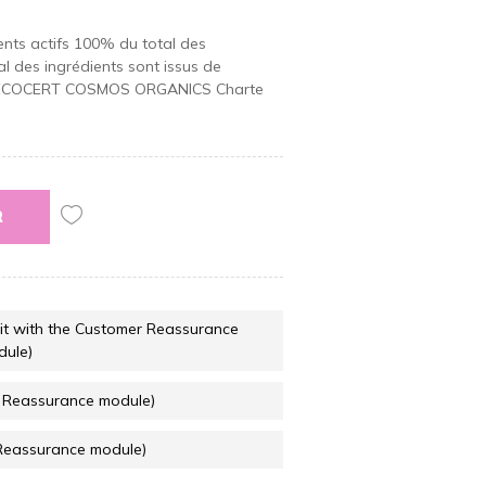
ents actifs 100% du total des
al des ingrédients sont issus de
abels ECOCERT COSMOS ORGANICS Charte
R
it with the Customer Reassurance
dule)
r Reassurance module)
 Reassurance module)