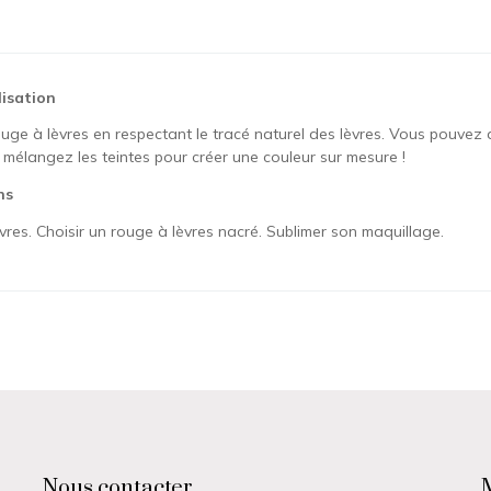
lisation
uge à lèvres en respectant le tracé naturel des lèvres. Vous pouvez a
: mélangez les teintes pour créer une couleur sur mesure !
ns
èvres. Choisir un rouge à lèvres nacré. Sublimer son maquillage.
ur Caramel
s pour le moment.
vous connecter pour ajouter votre avis
Nous contacter