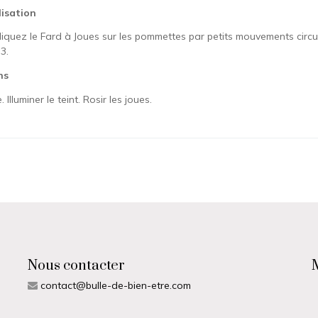
lisation
liquez le Fard à Joues sur les pommettes par petits mouvements circul
3.
ns
Illuminer le teint. Rosir les joues.
ur Caramel
s pour le moment.
vous connecter pour ajouter votre avis
Nous contacter
contact@bulle-de-bien-etre.com