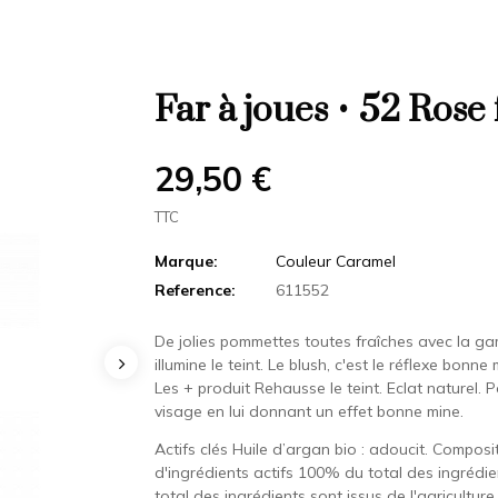
Far à joues • 52 Rose
29,50 €
TTC
Marque:
Couleur Caramel
Reference:
611552
De jolies pommettes toutes fraîches avec la ga
illumine le teint. Le blush, c'est le réflexe bonn
Les + produit Rehausse le teint. Eclat naturel. 
visage en lui donnant un effet bonne mine.
Actifs clés Huile d’argan bio : adoucit. Compos
d'ingrédients actifs 100% du total des ingrédie
total des ingrédients sont issus de l'agriculture