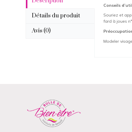
Description
Conseils d’uti
Détails du produit
Souriez et app
fard à joues n°
Avis
(0)
Préoccupatio
Modeler visage. 
Coule
Aucun avi
Vous devez 