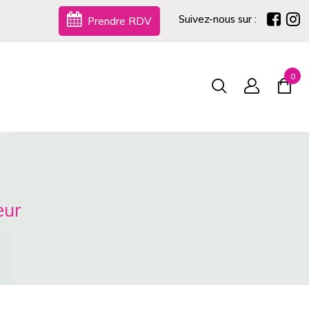
Suivez-nous sur :
Prendre RDV
0
eur